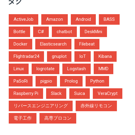
タグ
ActiveJob
Amazon
Android
BASS
Bottle
C#
chatbot
DeskMini
Docker
Elasticsearch
Filebeat
Flightradar24
gnuplot
IoT
Kibana
Linux
logrotate
Logstash
MMD
PaSoRi
pigpio
Prolog
Python
Raspberry Pi
Slack
Suica
VeraCrypt
リバースエンジニアリング
赤外線リモコン
電子工作
高専プロコン