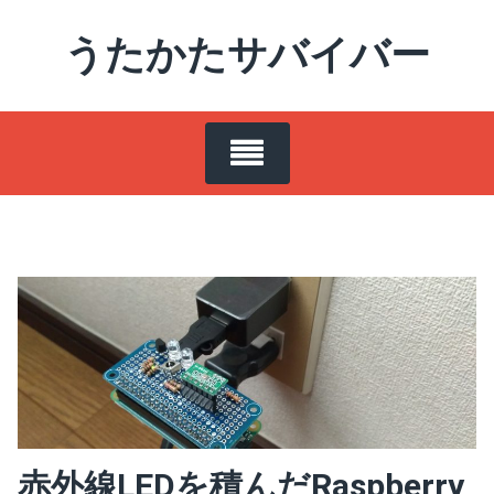
Skip
うたかたサバイバー
to
content
赤外線LEDを積んだRaspberry