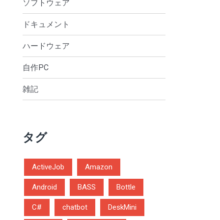
ソフトウェア
ドキュメント
ハードウェア
自作PC
雑記
タグ
ActiveJob
Amazon
Android
BASS
Bottle
C#
chatbot
DeskMini