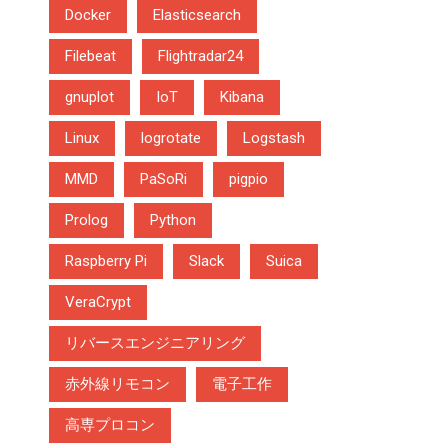
Docker
Elasticsearch
Filebeat
Flightradar24
gnuplot
IoT
Kibana
Linux
logrotate
Logstash
MMD
PaSoRi
pigpio
Prolog
Python
Raspberry Pi
Slack
Suica
VeraCrypt
リバースエンジニアリング
赤外線リモコン
電子工作
高専プロコン