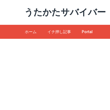
Skip
うたかたサバイバー
to
content
ホーム
イチ押し記事
Portal