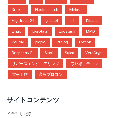
Docker
Elasticsearch
Filebeat
Flightradar24
gnuplot
IoT
Kibana
Linux
logrotate
Logstash
MMD
PaSoRi
pigpio
Prolog
Python
Raspberry Pi
Slack
Suica
VeraCrypt
リバースエンジニアリング
赤外線リモコン
電子工作
高専プロコン
サイトコンテンツ
イチ押し記事