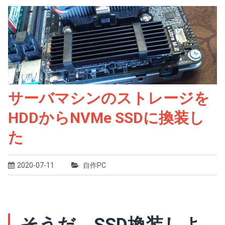
サーバマシンのストレージを
HDDからNVMe SSDに換装し
た
2020-07-11
自作PC