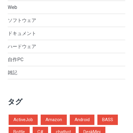
Web
ソフトウェア
ドキュメント
ハードウェア
自作PC
雑記
タグ
ActiveJob
Amazon
Android
BASS
Bottle
C#
chatbot
DeskMini