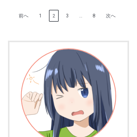
投
前へ
1
3
…
8
次へ
2
稿
ナ
ビ
ゲ
ー
シ